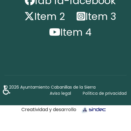
fab fa-facebook
Item 2
Item 3
Item 4
♿
© 2026 Ayuntamiento Cabanillas de la Sierra
Aviso legal
Política de privacidad
Creatividad y desarrollo