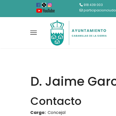
918 439 003
participacionciud
D. Jaime Garc
Contacto
Cargo:
Concejal