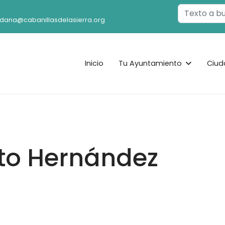
Buscar
adana@cabanillasdelasierra.org
Inicio
Tu Ayuntamiento
Ciud
ito Hernández
s