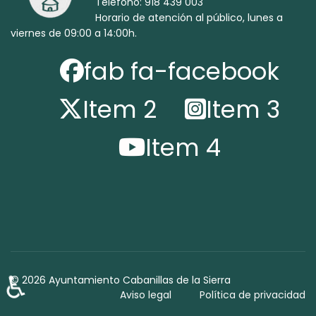
Teléfono: 918 439 003
Horario de atención al público, lunes a
viernes de 09:00 a 14:00h.
fab fa-facebook
Item 2
Item 3
Item 4
♿
© 2026 Ayuntamiento Cabanillas de la Sierra
Aviso legal
Política de privacidad