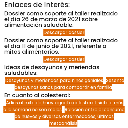
Enlaces de Interés:
Dossier como soporte al taller realizado
el día 26 de marzo de 2021 sobre
alimentación saludable.
Descargar dossier
Dossier como soporte al taller realizado
el día 11 de junio de 2021, referente a
mitos alimentarios.
Descargar dossier
Ideas de desayunos y meriendas
saludables:
Desayunos y meriendas para niños geniales
Sesenta
desayunos sanos para compartir en familia
En cuanto al colesterol:
Adiós al mito de huevo igual a colesterol: siete o más
a la semana no son malos
Relación entre el consumo
de huevos y diversas enfermedades, últimos
metaanálisis